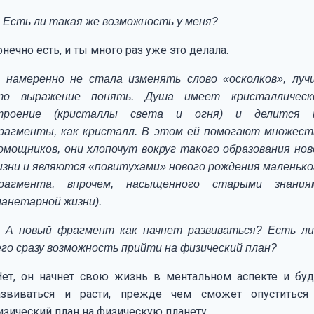
 Есть ли такая же возможность у меня?
нечно есть, и ты много раз уже это делала.
Я намеренно не стала изменять слово «осколков», луч
то выражение понять. Душа имеет кристаллическ
троение (кристаллы света и огня) и делится 
рагменты, как кристалл. В этом ей помогают множест
омощников, они хлопочут вокруг такого образования нов
изни и являются «повитухами» нового рождения маленько
рагмента, впрочем, насыщенного старыми знания
ланетарной жизни).
 А новый фрагмент как начнет развиваться? Есть ли
его сразу возможность прийти на физический план?
ет, он начнет свою жизнь в ментальном аспекте и буд
азвиваться и расти, прежде чем сможет опуститься
изический план на физическую планету.