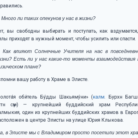
правились.
 Много ли таких опекунов у нас в жизни?
ет, вы свободны выбирать и поступать, как вздумается,
илы приходят в нужный момент, чтобы усилить или спасти.
 Как влияют Солнечные Учителя на нас в повседневн
изни? Есть ли у нас какие-то моменты взаимодействия 
изическом плане?
спомни вашу работу в Храме в Элисте.
Золота́я оби́тель Бу́дды Шакьяму́ни» (
калм.
Бурхн Багш
лтн сүм) — крупнейший буддийский храм Республи
алмыкия, один из крупнейших буддийских храмов в Европ
асположен в центре Элисты на улице Юрия Клыкова.
Да, в Элисте мы с Владимиром просто посетили этот хра