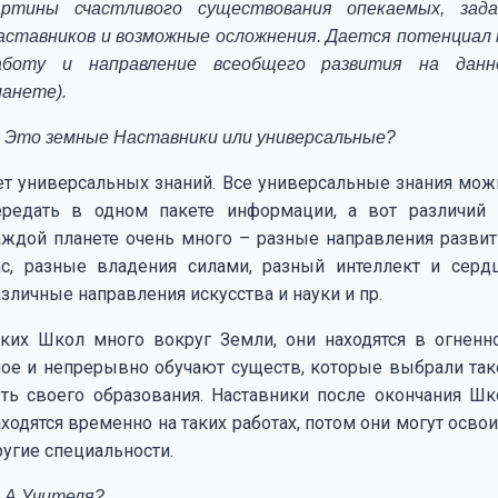
артины счастливого существования опекаемых, зада
аставников и возможные осложнения. Дается потенциал 
аботу и направление всеобщего развития на данн
ланете).
 Это земные Наставники или универсальные?
ет универсальных знаний. Все универсальные знания мож
ередать в одном пакете информации, а вот различий 
аждой планете очень много – разные направления развит
ас, разные владения силами, разный интеллект и сердц
зличные направления искусства и науки и пр.
аких Школ много вокруг Земли, они находятся в огненн
лое и непрерывно обучают существ, которые выбрали так
уть своего образования. Наставники после окончания Шк
ходятся временно на таких работах, потом они могут освои
ругие специальности.
 А Учителя?