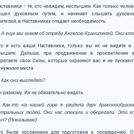
аставники – те, кто невидим, неслышим. Как только челов
ошел духовным путем, и начинает слышать духовн
чителей, в Наставниках опадает необходимость.
 А еще мы знаем об отряде Ангелов-Хранителей. Они кт
то и есть ваши Наставники, только вы их не видите и 
лышите. Дальше, при продвижении в просветление 
бретаете свои Силы, которые охраняют вас и не пускают
енужные места.
 Как они выглядят?
о-разному. Их не обязательно видеть.
 Как-то на нашей горе я увидела двух драконообразн
стральных людей. Они нас опекали и оберегали. Это к
ыл? (Показываю)
то были посланники для подготовки к посвящению. О