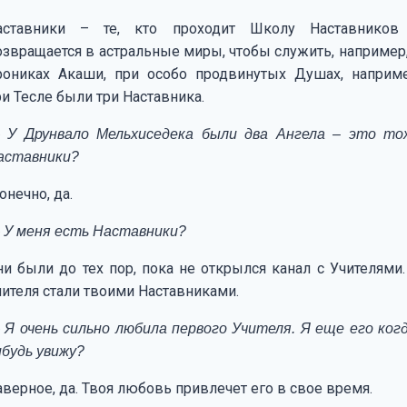
аставники – те, кто проходит Школу Наставников
озвращается в астральные миры, чтобы служить, например,
рониках Акаши, при особо продвинутых Душах, наприме
ри Тесле были три Наставника.
 У Друнвало Мельхиседека были два Ангела – это то
аставники?
нечно, да.
 У меня есть Наставники?
ни были до тех пор, пока не открылся канал с Учителями.
чителя стали твоими Наставниками.
 Я очень сильно любила первого Учителя. Я еще его когд
ибудь увижу?
аверное, да. Твоя любовь привлечет его в свое время.