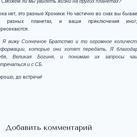
 Сможем ли мы увидеть жизни на других планетах?
ка нет, это разные Хроники. Но частично во снах вы бывае
а разных планетах, и ваши приключения иног
ересекаются.
 Я вижу Солнечное Братство и то огромное количест
нформации, которые они хотят передать. Я благода
ебя, Великая Богиня, и понимаю их запросы ча
стречаться и с СБ.
орошо, до встречи!
Добавить комментарий