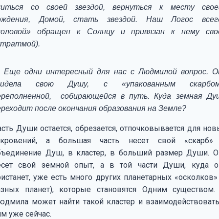
литься со своей звездой, вернуться к месту свое
ождения, Домой, стать звездой. Наш Логос всег
головой» обращен к Солнцу и привязан к нему сво
утратмой).
 Еще одни интересный для нас с Людмилой вопрос. О
видела свою Душу, с «упакованным скарбом
ереполненной, собирающейся в путь. Куда земная Ду
ереходит после окончания образования на Земле?
асть Души остается, обрезается, отпочковывается для нов
ткровений, а большая часть несет свой «скарб»
бъединение Душ, в кластер, в больший размер Души. О
есет свой земной опыт, а в той части Души, куда о
ристанет, уже есть много других планетарных «осколков» 
азных планет), которые становятся Одним существом.
юдмила может найти такой кластер и взаимодействовать
им уже сейчас.