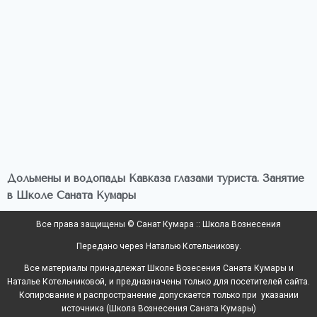
Дольмены и водопады Кавказа глазами туриста. Занятие
в Школе Саната Кумары
Все права защищены © Санат Кумара :: Школа Вознесения
Передано через Наталью Котельникову.
Все материалы принадлежат Школе Возесения Саната Кумары и
Наталье Котельниковой, и предназначены только для посетителей сайта.
Копирование и распространение допускается только при указании
источника (Школа Вознесения Саната Кумары)