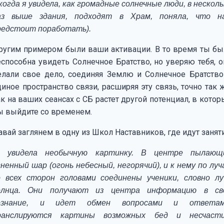
когда я увидела, как громадные солнечные люди, в несколь
аз выше здания, подходят в Храм, поняла, что н
редстоит поработать).
ругим примером были ваши активации. В то время ты бы
еспособна увидеть Солнечное Братство, но уверяю тебя, о
елали свое дело, соединяя Землю и Солнечное Братство
иное пространство связи, расширяя эту связь, точно так ж
к на ваших сеансах с СБ растет другой потенциал, в котор
ы выйдите со временем.
вай заглянем в одну из Школ Наставников, где идут заняти
Я увидела необычную картинку. В центре пылающ
гненный шар (огонь небесный, негорячий), и к нему по луч
о всех сторон головами соединены ученики, словно лу
олнца. Они получают из центра информацию в св
ознание, и идет обмен вопросами и ответам
ранслируются картины возможных бед и несчасти