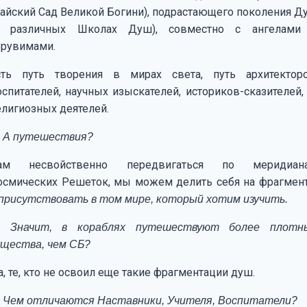
Райский Сад Великой Богини), подрастающего поколения Д
в различных Школах Душ), совместно с ангелами
ерувимами.
сть путь творения в мирах света, путь архитекторо
оспитателей, научных изыскателей, историков-сказителей,
елигиозных деятелей.
 А путешествия?
ам несвойственно передвигаться по меридиан
осмических Решеток, мы можем делить себя на фрагмен
присутствовать в том мире, который хотим изучить.
 Значит, в кораблях путешествуют более плотн
ущества, чем СБ?
, те, кто не освоил еще такие фрагментации душ.
 Чем отличаются Наставники, Учителя, Воспитатели?