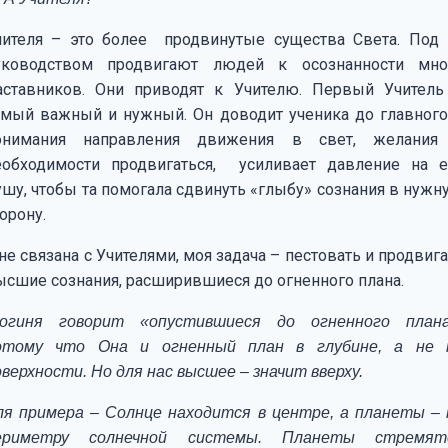
чителя – это более продвинутые существа Света. Под 
уководством продвигают людей к осознанности мно
аставников. Они приводят к Учителю. Первый Учитель
амый важный и нужный. Он доводит ученика до главного
онимания направления движения в свет, желания
еобходимости продвигаться, усиливает давление на е
ушу, чтобы та помогала сдвинуть «глыбу» сознания в нужн
орону.
не связана с Учителями, моя задача – пестовать и продвиг
ысшие сознания, расширившиеся до огненного плана.
Богиня говорит «опустившиеся до огненного плана
отому что Она и огненный план в глубине, а не 
оверхности. Но для нас высшее – значит вверху.
ля примера – Солнце находится в центре, а планеты – 
ериметру солнечной системы. Планеты стремят