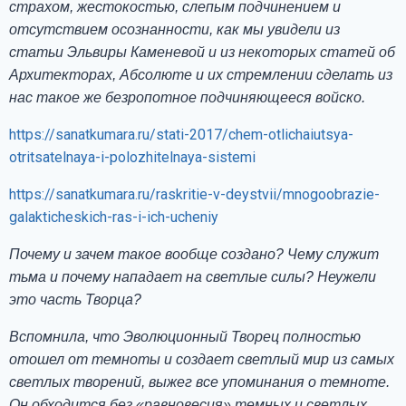
страхом, жестокостью, слепым подчинением и
отсутствием осознанности, как мы увидели из
статьи Эльвиры Каменевой и из некоторых статей об
Архитекторах, Абсолюте и их стремлении сделать из
нас такое же безропотное подчиняющееся войско.
https://sanatkumara.ru/stati-2017/chem-otlichaiutsya-
otritsatelnaya-i-polozhitelnaya-sistemi
https://sanatkumara.ru/raskritie-v-deystvii/mnogoobrazie-
galakticheskich-ras-i-ich-ucheniy
Почему и зачем такое вообще создано? Чему служит
тьма и почему нападает на светлые силы? Неужели
это часть Творца?
Вспомнила, что Эволюционный Творец полностью
отошел от темноты и создает светлый мир из самых
светлых творений, выжег все упоминания о темноте.
Он обходится без «равновесия» темных и светлых