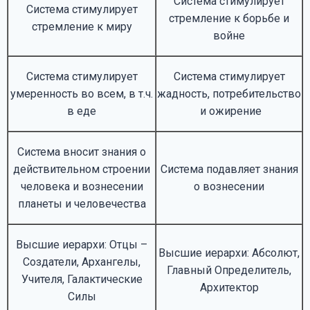
Система стимулирует
Система стимулирует
стремление к борьбе и
стремление к миру
войне
Система стимулирует
Система стимулирует
умеренность во всем, в т.ч.
жадность, потребительство
в еде
и ожирение
Система вносит знания о
действительном строении
Система подавляет знания
человека и вознесении
о вознесении
планеты и человечества
Высшие иерархи: Отцы –
Высшие иерархи: Абсолют,
Создатели, Архангелы,
Главный Определитель,
Учителя, Галактические
Архитектор
Силы