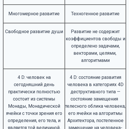
Многомерное развитие
Техногенное развитие
Свободное развитие души
Развитие не содержит
коэффициентов свободы и
определено задачами,
векторами, целями,
алгоритмами
4 D: человек на
4 D: состояние развития
сегодняшний день
человека в категориях 4D
практически полностью
деструктивного типа —
состоит из системы
состояние замещения
Монады, Монадической
телесного облика человека,
ячейки с точки зрения его
его ячейки на алгоритмы
определения, его тела, и
Архитектора, постепенное
является той величиной,
замещение на человека-