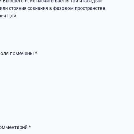
 Высшего Я, их насчитывается три и каждый
 или стояния сознания в фазовом пространстве.
ья Цой.
поля помечены
*
омментарий
*