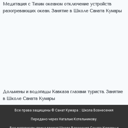
Медитация с Тихим океаном отключение устройств
разогревающих океан. Занятие в Школе Саната Кумары
Дольмены и водопады Кавказа глазами туриста. Занятие
в Школе Саната Кумары
Все права защищены © Санат Кумара :: Школа Вознесения
Передано через Наталью Котельникову.
Все материалы принадлежат Школе Возесения Саната Кумары и