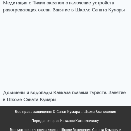
Медитация с Тихим океаном отключение устройств
разогревающих океан. Занятие в Школе Саната Кумары
Дольмены и водопады Кавказа глазами туриста. Занятие
в Школе Саната Кумары
Все права защищены © Санат Кумара :: Школа Вознесения
Передано через Наталью Котельникову.
Все материалы принадлежат Школе Возесения Саната Кумары и