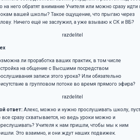
о на него обратят внимание Учителя или можно сразу идти 
рокам вашей школы? Такое ощущение, что прыгаю через
олову. Ничего ещё не заслужил, а уже взываю к СК и ВБ?
lex
озможна ли проработка ваших практик, в том числе
астройка на общение с Высшими посредством
рослушивания записи этого урока? Или обязательно
рисутствие в групповом потоке во время прямого эфира?
ой ответ:
Алекс, можно и нужно прослушивать школу, пус
е все сразу схватывается, но ведь уроки можно и
ереслушивать? Учителя к нам пришли, чтобы мы к ним
ришли. Это взаимно, и они ждут наших подвижек.