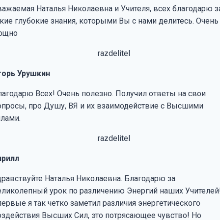
важаемая Наталья Николаевна и Учителя, всех благодарю з
акие глубокие знания, которыми Вы с нами делитесь. Очень
ощно
горь Урушкин
лагодарю Всех! Очень полезно. Получил ответы на свои
опросы, про Душу, ВЯ и их взаимодействие с Высшими
илами.
ирилл
дравствуйте Наталья Николаевна. Благодарю за
еликолепный урок по различению Энергий наших Учителей
первые я так четко заметил различия энергетического
оздействия Высших Сил, это потрясающее чувство! Но