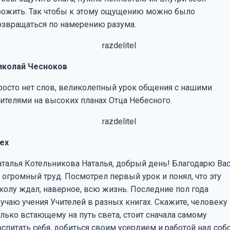
рожить. Так чтобы к этому ощущению можно было
озвращаться по намерению разума.
иколай Чесноков
росто нет слов, великолепный урок общения с нашими
чителями на высоких планах Отца Небесного.
lex
аталья Котельникова Наталья, добрый день! Благодарю Ва
 огромный труд. Посмотрел первый урок и понял, что эту
колу ждал, наверное, всю жизнь. Последние пол года
зучаю учения Учителей в разных книгах. Скажите, человеку
олько встающему на путь света, стоит сначала самому
спитать себя, добиться своим усердием и работой над собо