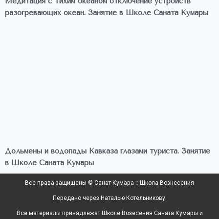
Медитация с Тихим океаном отключение устройств
разогревающих океан. Занятие в Школе Саната Кумары
Дольмены и водопады Кавказа глазами туриста. Занятие
в Школе Саната Кумары
Все права защищены © Санат Кумара :: Школа Вознесения
Передано через Наталью Котельникову.
Все материалы принадлежат Школе Возесения Саната Кумары и