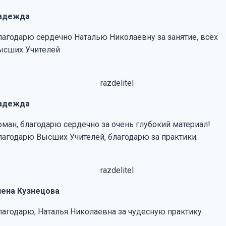
адежда
лагодарю сердечно Наталью Николаевну за занятие, всех
ысших Учителей
адежда
оман, благодарю сердечно за очень глубокий материал!
лагодарю Высших Учителей, благодарю за практики.
лена Кузнецова
лагодарю, Наталья Николаевна за чудесную практику