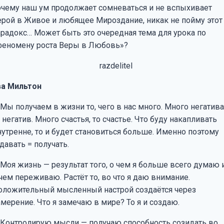
очему наш ум продолжает сомневаться и не вспыхивает
ерой в Живое и любящее Мироздание, никак не пойму этот
арадокс… Может быть это очередная тема для урока по
феномену роста Веры в Любовь»?
ва Мильтон
 Мы получаем в жизни то, чего в нас много. Много негатива
 негатив. Много счастья, то счастье. Что буду накапливать
нутренне, то и будет становиться больше. Именно поэтому
давать = получать.
 Моя жизнь — результат того, о чем я больше всего думаю 
чем переживаю. Растёт то, во что я даю внимание.
оложительный мысленный настрой создаётся через
мерение. Что я замечаю в мире? То я и создаю.
. Контролирую мысли — получаю способность созидать во