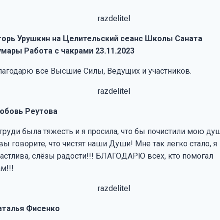
горь Урушкин на Целительский сеанс Школы Саната
умары Работа с чакрами 23.11.2023
лагодарю все Высшие Силы, Ведущих и участников.
юбовь Реутова
 груди была тяжесть и я просила, что бы почистили мою ду
вы говорите, что чистят наши Души! Мне так легко стало, я
частлива, слёзы радости!!! БЛАГОДАРЮ всех, кто помогал
м!!!
аталья Фисенко