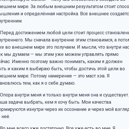
нешнем мире. За любым внешним результатом стоит спос
ышления и определённая настройка. Всё внешнее создаётс
нутренним.
. Перед достижением любой цели стоит процесс становлен
нутреннего. Мы сначала внутренне этим становимся, а пото
же во внешнем мире это получаем. И мысли, что внутри нас
ак мы думаем — мы этим уже можем управлять прямо
ейчас. Именно поэтому важно понимать, каким я должен
ыть и каким я выбираю быть, чтобы достичь этой цели во
нешнем мире. Потому намерение — это маст хэв. Я
ановлюсь тем, как я о себе думаю.
 Опора внутри меня и только внутри меня она и существует.
аша задача выбрать, кем я хочу быть. Мои качества
ормируются изнутри через их осознание и через мой взгля
 неё.
 Во мне всего уже достаточно. Все уже есть во мне. Я