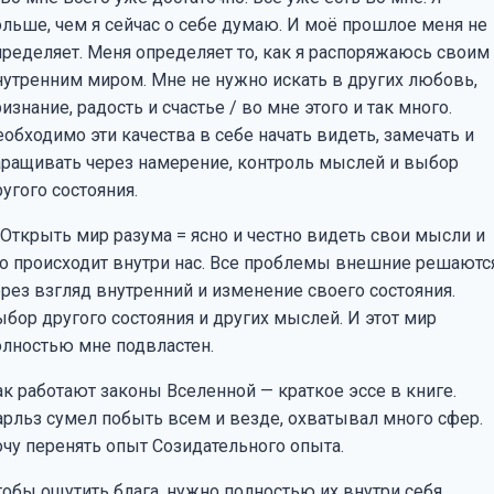
ольше, чем я сейчас о себе думаю. И моё прошлое меня не
пределяет. Меня определяет то, как я распоряжаюсь своим
нутренним миром. Мне не нужно искать в других любовь,
изнание, радость и счастье / во мне этого и так много.
обходимо эти качества в себе начать видеть, замечать и
аращивать через намерение, контроль мыслей и выбор
угого состояния.
 Открыть мир разума = ясно и честно видеть свои мысли и
то происходит внутри нас. Все проблемы внешние решаютс
ерез взгляд внутренний и изменение своего состояния.
ыбор другого состояния и других мыслей. И этот мир
олностью мне подвластен.
ак работают законы Вселенной — краткое эссе в книге.
арльз сумел побыть всем и везде, охватывал много сфер.
очу перенять опыт Созидательного опыта.
тобы ощутить блага, нужно полностью их внутри себя