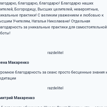
лагодарю, благодарю, благодарю! Благодарю наших
чителей, Богородицу, Высших целителей, невероятные,
никальные практики!
С великим уважением и любовью к
ысшим Учителям, Натальи Николаевне! Отдельная
лагодарность за уникальные практики для самостоятельной
аботы!
лена Макаренко
громное благодарность за сеанс просто бесценные знания 
едитации
митрий Макаренко