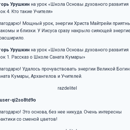
горь Урушкин
на урок «Школа Основы духовного развития
ок 4. Кто такие Учителя»
лагодарю! Мощный урок, энергии Христа Майтрейи приятны
накомы и близки. У Иисуса сразу накрыло сияющей энерги
 расширило.
горь Урушкин
на урок «Школа Основы духовного развития
рок 1. Рассказ о Школе Саната Кумары»
лагодарю! Удалось прочувствовать энергии Великой Богин
аната Кумары, Архангелов и Учителей.
user-qi2so8td9o
лагодарю! Это основа, без нее никуда. Очень интересны
рактики со сменой цветов!