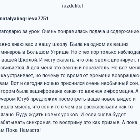
natalyabagrieva7751
лагодарю за урок. Очень понравилась подача и содержание.
авно знаю вас и вашу школу. Была на одном из ваших
еминаров в Большом Утрише. Но с тех пор только наблюд
 вашей Школой. И могу сказать, что она эволюционирует, т.
азвивается. А для меня это важный показатель. Не всё мен
ока устраивает, но почему то время от времени возвращаю
 вам. Вот и сегодня ночью приснился очень необычный сон,
отором была зашифрована какая-то важная информация. А
ечером Ютуб предложил посмотреть ваше новое видео и
ришла мысль, что сон и то о чем вы рассказывали как то
вязано. Буду ждать новых уроков. И если снова будет
абатывать синхрония, то восприму это как призыв. А пока
ам Пока. Намастэ!