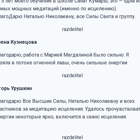
 5 лет моего обучения в Школе Санат Кумары, это — одна и
амых мощных медитаций (именно по исцелению).
лагоДарю Наталью Николаевну, все Силы Света и группу.
лена Кузнецова
лагодарю, работа с Марией Магдалиной было сильно. Я
тояла в потоке огненной лавы, очень сильные энергии
горь Урушкин
лагодарю Все Высшие Силы, Наталью Николаевну и всех
частников за медитацию исцеления. Удалось прочувствова
нергии некоторые ярко, включится в сеанс исцеления.