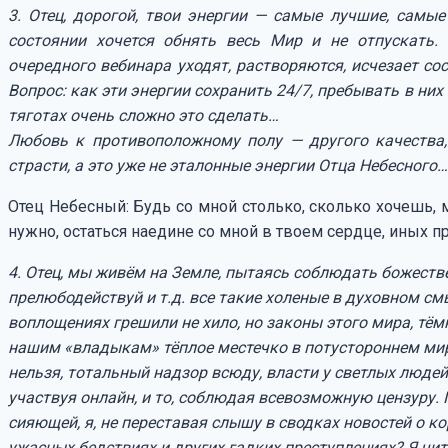
3. Отец, дорогой, твои энергии — самые лучшие, самые
состоянии хочется обнять весь Мир и не отпускать. 
очередного вебинара уходят, растворяются, исчезает с
Вопрос: как эти энергии сохранить 24/7, пребывать в них
тяготах очень сложно это сделать…
Любовь к противоположному полу — другого качества,
страсти, а это уже не эталонные энергии Отца Небесного…
Отец Небесный: Будь со мной столько, сколько хочешь, м
нужно, остаться наедине со мной в твоем сердце, иных пр
4. Отец, мы живём на Земле, пытаясь соблюдать божестве
прелюбодействуй и т.д. все такие холеные в духовном см
воплощениях грешили не хило, но законы этого мира, тё
нашим «владыкам» тёплое местечко в потустороннем мир
нельзя, тотальный надзор всюду, власти у светлых люде
участвуя онлайн, и то, соблюдая всевозможную цензуру. 
сияющей, я, не переставая слышу в сводках новостей о к
ужасных бедствиях и других гадких преступлениях? Я чит