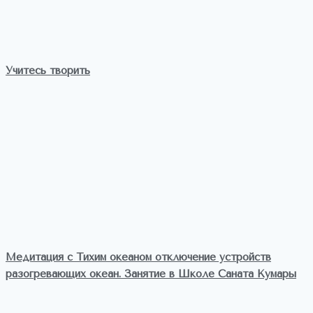
Учитесь творить
Медитация с Тихим океаном отключение устройств
разогревающих океан. Занятие в Школе Саната Кумары