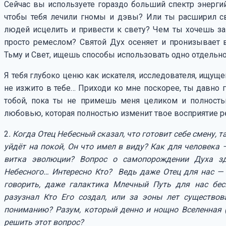
Сейчас вы используете гораздо больший спектр энергий,
чтобы тебя лечили гномы и дэвы? Или ты расширил св
людей исцелить и привести к свету? Чем ты хочешь за
просто ремеслом? Святой Дух осеняет и пронизывает 
Тьму и Свет, ищешь способы использовать одно отдельно 
Я тебя глубоко ценю как искателя, исследователя, ищущ
не изжито в тебе… Приходи ко мне поскорее, ты давно г
тобой, пока ты не примешь меня целиком и полностью
любовью, которая полностью изменит твое восприятие ре
2
. Когда Отец Небесный сказал, что готовит себе смену, т
уйдёт на покой, Он что имел в виду? Как для человека 
витка эволюции? Вопрос о самопорождении Духа зд
Небесного… Интересно Кто? Ведь даже Отец для нас — 
говорить, даже галактика Млечный Путь для нас бес
разузнал Кто Его создал, или за эоны лет существо
пониманию? Разум, который денно и нощно Вселенная (
решить этот вопрос?