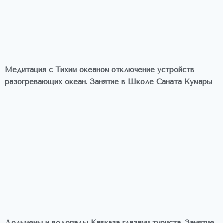
Медитация с Тихим океаном отключение устройств
разогревающих океан. Занятие в Школе Саната Кумары
Дольмены и водопады Кавказа глазами туриста. Занятие