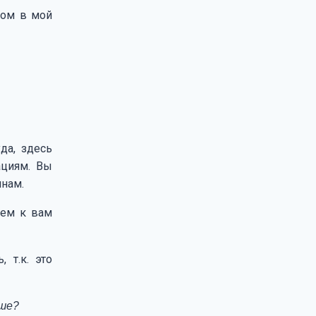
ком в мой
да, здесь
ациям. Вы
инам.
ием к вам
 т.к. это
ьше?