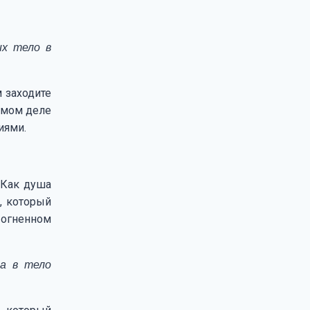
их тело в
 заходите
самом деле
иями.
 Как душа
, который
 огненном
а в тело