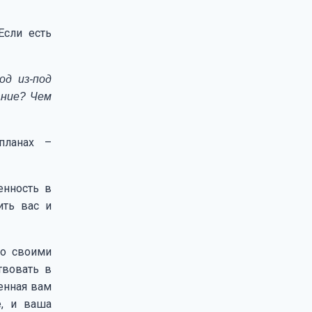
Если есть
од из-под
ание? Чем
планах –
енность в
ить вас и
со своими
твовать в
енная вам
е, и ваша