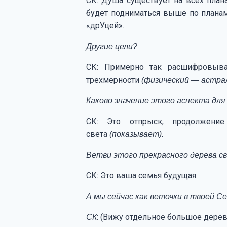
СК: Душа существует на всех план
будет подниматься выше по планам, 
«дрУцей».
Другие цели?
СК: Примерно так расшифровывае
трехмерности
(физический — астра
Каково значение этого аспекта дл
СК: Это отпрыск, продолжени
света
(показывает).
Ветви этого прекрасного дерева с
СК: Это ваша семья будущая.
А мы сейчас как веточки в твоей С
: (Вижу отдельное большое дерев
СК