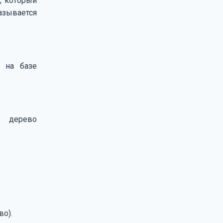
, который
называется
ь на базе
е дерево
во).