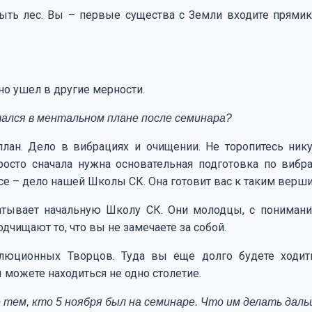
ыть лес. Вы – первые существа с Земли входите прями
вно ушел в другие мерности.
тался в ментальном плане после семинара?
лан. Дело в вибрациях и очищении. Не торопитесь нику
росто сначала нужна основательная подготовка по вибр
е – дело нашей Школы СК. Она готовит вас к таким верш
атывает начальную Школу СК. Они молодцы, с пониман
одчищают то, что вы не замечаете за собой.
юционных Творцов. Туда вы еще долго будете ходить,
 можете находиться не одно столетие.
 тем, кто 5 ноября был на семинаре. Что им делать дал