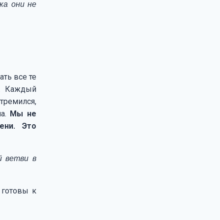
ка они не
ать все те
в. Каждый
тремился,
ла.
Мы не
ени. Это
й ветви в
 готовы к