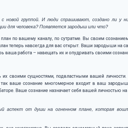
 с новой группой. И люди спрашивают, создано ли у н
ии для человека? Появляется зародыш или что?
 план по вашему каналу, по сутратме. Вы своим сознанием
т план теперь навсегда для вас открыт. Ваши зародыши на 
ь ваша работа – навещать их и опудривать своими сознан
ть их своими сущностями, подвластными вашей личности.
, так ваше сознание многомерное входит в ваш зародыш
баторе. Ваше сознание назначает себя вашей личностью на
ый аспект от души на огненном плане, которая вошл