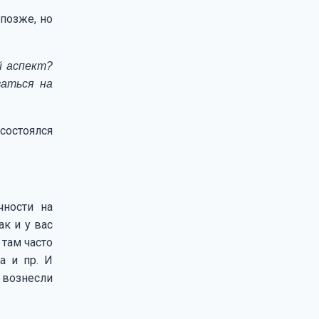
 позже, но
й аспект?
ваться на
 состоялся
чности на
ак и у вас
 там часто
а и пр. И
ы вознесли