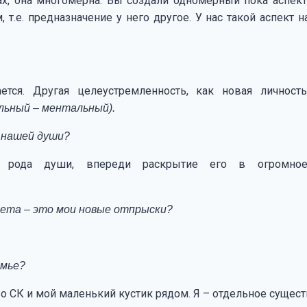
ах, она многомерна. Вы создали одномерный пока аспект
т.е. предназначение у него другое. У нас такой аспект 
тся. Другая целеустремленность, как новая личност
льный – ментальный).
я нашей души?
е рода души, впереди раскрытие его в огромно
вета – это мои новые отпрыски?
емье?
о СК и мой маленький кустик рядом. Я – отдельное сущест