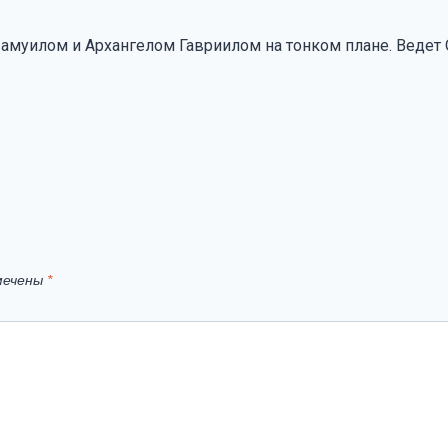
Чамуилом и Архангелом Гавриилом на тонком плане. Ведет
мечены
*